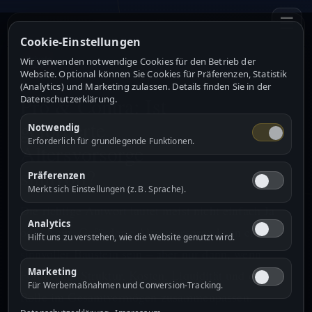
☰
Cookie-Einstellungen
Wir verwenden notwendige Cookies für den Betrieb der
Website. Optional können Sie Cookies für Präferenzen, Statistik
(Analytics) und Marketing zulassen. Details finden Sie in der
Pro & Contra: Ist
Datenschutzerklärung.
geförderte
Notwendig
Erforderlich für grundlegende Funktionen.
Altersvorsorge
sinnvoll?
Präferenzen
Merkt sich Einstellungen (z. B. Sprache).
Die richtige Antwort lautet meist nicht einfach Ja
Analytics
oder Nein. Geförderte Altersvorsorge kann ein
Hilft uns zu verstehen, wie die Website genutzt wird.
sinnvoller Baustein sein – aber nur dann, wenn
Marketing
Förderung, Struktur, Kosten, Liquidität und die
Für Werbemaßnahmen und Conversion-Tracking.
Rolle im Gesamtvermögen zusammenpassen.