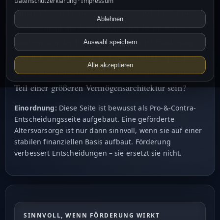
Datenschutzerklärung
·
Impressum
Innerhalb von Private Exit Invest wird diese Frage
Ablehnen
deshalb nicht nur vom Produkt her beantwortet,
sondern von der Funktion: Für wen ist Förderung
Auswahl speichern
wirklich attraktiv, welche Contra-Punkte sprechen
Alle akzeptieren
gegen eine Umsetzung, und wann sollte sie nur ein
Teil einer größeren Vermögensarchitektur sein?
Einordnung:
Diese Seite ist bewusst als Pro-&-Contra-
Entscheidungsseite aufgebaut. Eine geförderte
Altersvorsorge ist nur dann sinnvoll, wenn sie auf einer
stabilen finanziellen Basis aufbaut. Förderung
verbessert Entscheidungen – sie ersetzt sie nicht.
SINNVOLL, WENN FÖRDERUNG WIRKT