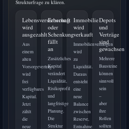
Strukturfrage zu klären.
Lebensversicherung
Erbschaft
Immobilie
Depots
wird
oder
wird
und
ausgezahlt
Schenkung
verkauft
Verträge
fällt
sind
Aus
Immobilienvermögen
an
gewachsen
einem
wird
Zusätzliches
Mehrere
alten
zu
Kapital
Bausteine
Vorsorgevertrag
Liquidität.
verändert
können
wird
Daraus
Liquidität,
sinnvoll
frei
entsteht
Risikoprofil
sein
verfügbares
eine
und
–
Kapital.
neue
langfristige
aber
Jetzt
Balance
Planung.
ihre
zählt
zwischen
Die
Rollen
die
Reserve,
Struktur
sollten
neue
Entnahme