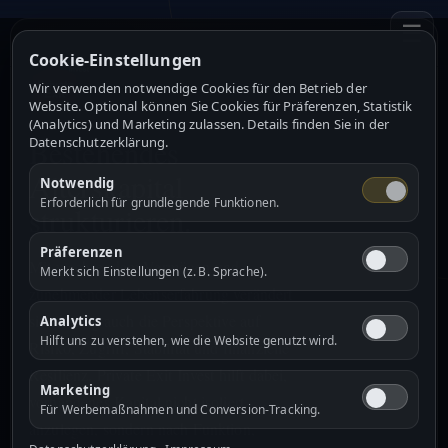
☰
Cookie-Einstellungen
Wir verwenden notwendige Cookies für den Betrieb der
Website. Optional können Sie Cookies für Präferenzen, Statistik
(Analytics) und Marketing zulassen. Details finden Sie in der
Bestehendes
Datenschutzerklärung.
Alterskapital
Notwendig
Erforderlich für grundlegende Funktionen.
strukturieren.
Präferenzen
Mit wachsendem Vermögen und
Merkt sich Einstellungen (z. B. Sprache).
zunehmender Lebenserfahrung verändert
sich häufig auch die Perspektive auf
Analytics
Hilft uns zu verstehen, wie die Website genutzt wird.
Risiko, Zugriff, Stabilität und finanzielle
Resilienz. Private Exit Invest hilft dabei,
Marketing
vorhandenes Kapital nicht isoliert
Für Werbemaßnahmen und Conversion-Tracking.
anzulegen, sondern nach Funktion,