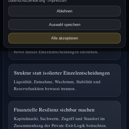
Datenschutzerklärung
·
Impressum
Zeithorizont und Gesamtstruktur zu
ordnen.
Ablehnen
Auswahl speichern
Lebensversicherung, Erbschaft oder
Immobilienverkauf
Alle akzeptieren
Einmalig frei werdendes Kapital sinnvoll einordnen,
bevor daraus Einzelentscheidungen entstehen.
Struktur statt isolierter Einzelentscheidungen
Liquidität, Entnahme, Wachstum, Stabilität und
Reservefunktion bewusst trennen.
Finanzielle Resilienz sichtbar machen
Kapitalmarkt, Sachwerte, Zugriff und Standort im
Zusammenhang der Private-Exit-Logik betrachten.