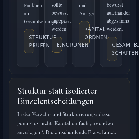
sollte
bewusst
Funktion
und
bewusst
aufeinander
im
Anlage.
angepasst
abgestimmt
Gesamtvermögen.
werden.
werden.
KAPITAL
STRUKTUR
ORDNEN
EINORDNEN
GESAMTB
PRÜFEN
SCHAFFEN
Struktur statt isolierter
Einzelentscheidungen
In der Verzehr- und Strukturierungsphase
genügt es nicht, Kapital einfach „irgendwo
anzulegen“. Die entscheidende Frage lautet: