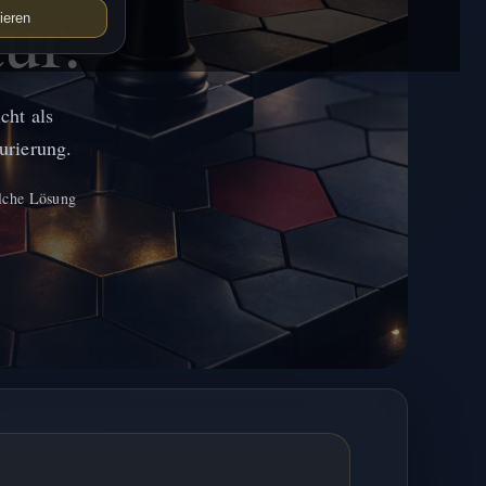
ur.
ieren
cht als
urierung.
elche Lösung